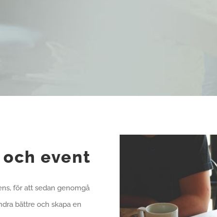
 och event
rens, för att sedan genomgå
randra bättre och skapa en