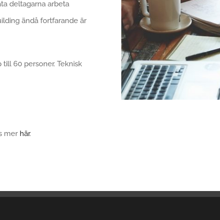
 låta deltagarna arbeta
ding ändå fortfarande är
p till 60 personer. Teknisk
äs mer
här
.