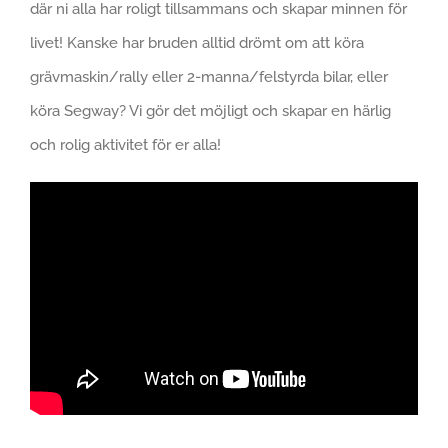
där ni alla har roligt tillsammans och skapar minnen för
livet! Kanske har bruden alltid drömt om att köra
grävmaskin/rally eller 2-manna/felstyrda bilar, eller
köra Segway? Vi gör det möjligt och skapar en härlig
och rolig aktivitet för er alla!