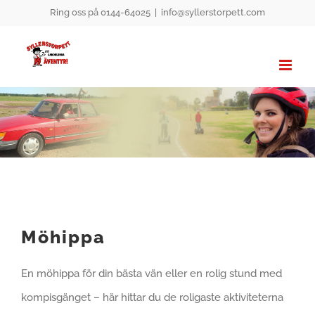
Fortsätt
Ring oss på 0144-64025
|
info@syllerstorpett.com
till
innehållet
Möhippa
En möhippa för din bästa vän eller en rolig stund med
kompisgänget – här hittar du de roligaste aktiviteterna