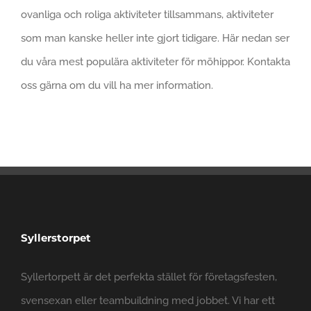
ovanliga och roliga aktiviteter tillsammans, aktiviteter
som man kanske heller inte gjort tidigare. Här nedan ser
du våra mest populära aktiviteter för möhippor. Kontakta
oss gärna om du vill ha mer information.
Syllerstorpet
Syllertorpett är det perfekta stället för företagsfesten,
svensexan eller teambuildning med jobbet. Vi har ett